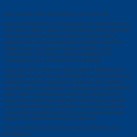
Nous voulons attirer votre attention sur ce qui suit:
Jasno International B.V. ainsi que toutes les entreprises qui y
sont liées (ci-après : ‘Jasno’) sont des ayants droit ou bien des
concessionnaires de tous les ‘Œuvres’ contenus dans le
Mediakit. Ces œuvres comprennent l'ensemble des textes,
images, photos, enseignes, marques, modèles, noms
commerciaux ainsi que tous les autres matériaux et
iconographies qui se trouvent dans le Mediakit.
Jasno vous donne accès aux Œuvres dans le Mediakit pour
l'utilisation au profit de la promotion et la communication des
produits et services de Jasno ainsi que sous les conditions
stipulées dans les Conditions d'utilisation pour le Mediakit de
Jasno. Celles-ci stipulent entre autres que les Œuvres ne
peuvent être utilisés que dans l'état dans lequel ils ont été
mis à disposition dans le Mediakit - il faut alors demander
l'autorisation préalable par écrit de Jasno avant de pouvoir
apporter des modifications dans les Œuvres.
En utilisant des Œuvres contenus dans le Mediakit, vous
acceptez les
Conditions d'utilisation pour le Mediakit de